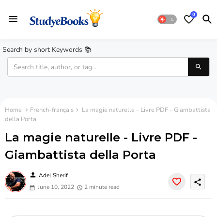
0
Search by short Keywords 📚
Home
French-français
La magie naturelle - Livre PDF - Giambattista
della Porta
La magie naturelle - Livre PDF -
Giambattista della Porta
person
Adel Sherif
share
June 10, 2022
2 minute read