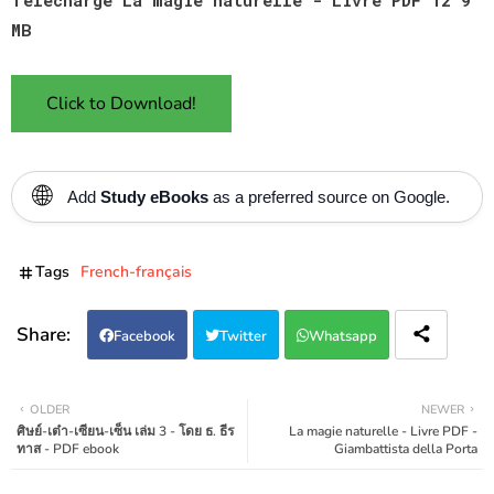
MB
Click to Download!
🌐
Add
Study eBooks
as a preferred source on Google.
Tags
French-français
Facebook
Twitter
Whatsapp
OLDER
NEWER
ศิษย์-เต๋า-เซียน-เซ็น เล่ม 3 - โดย ธ. ธีร
La magie naturelle - Livre PDF -
ทาส - PDF ebook
Giambattista della Porta